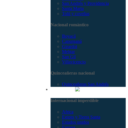
San Andrés y Providencia
Santa Marta
Tolú y coveñas
Nacional romántico
Boyacá
Capurganá
Girardot
Melgar
San Gil
Villavicencio
Quinceañeras nacional
Quinceañeras San Andrés
Internacional
Internacional imperdible
Africa
Egipto y Tierra Santa
Estados unidos
Europa