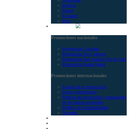
Argentina
Bolivia
Brasil
Ecuador
Perú
Promociones
Promociones nacionales
Promocion Coveñas
Promoción Eje Cafetero
Promoción San Andrés Fin de Año
Promoción Santa Marta
Promociones internacionales
Estado de tu transacción
Pago confirmación
Política de privacidad y tratamiento
de los datos personales
Política de Sostenibilidad
Tiquetes
Cotizar
Vuelos
Contactenos