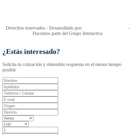
"Viajes Interactiva SAS - Nit 900.460.613-2, amiga de los niños y
niñas y enemiga de su explotación y de su abuso sexual."
Apóyamos la ley 679 que penaliza estos delitos en Colombia"
RNT No. 26346
Derechos reservados - Desarrollado por:
T&T Interactiva S.A.S
-
Hacemos parte del Grupo Interactiva
¿Estás interesado?
Solicita tu cotización y obtendrás respuesta en el menor tiempo
posible