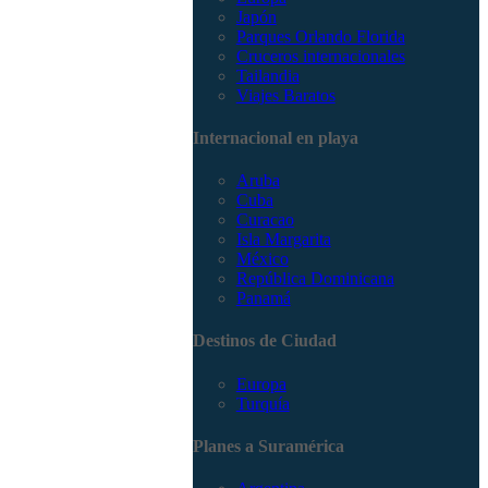
Japón
Parques Orlando Florida
Cruceros internacionales
Tailandia
Viajes Baratos
Internacional en playa
Aruba
Cuba
Curacao
Isla Margarita
México
República Dominicana
Panamá
Destinos de Ciudad
Europa
Turquía
Planes a Suramérica