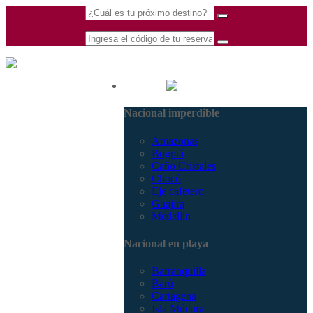
(601) 530 5586 -
Nacional
3168770630
Nacional imperdible
3168785400
Amazonas
Bogotá
Caño Cristales
Chocó
Eje cafetero
Guajira
Medellín
Nacional en playa
Barranquilla
Barú
Cartagena
Isla Múcura