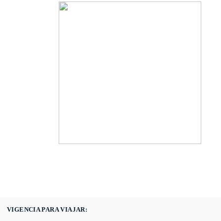
(601) 530 5586 -
3168785400
3168770630
VIGENCIA PARA VIAJAR: