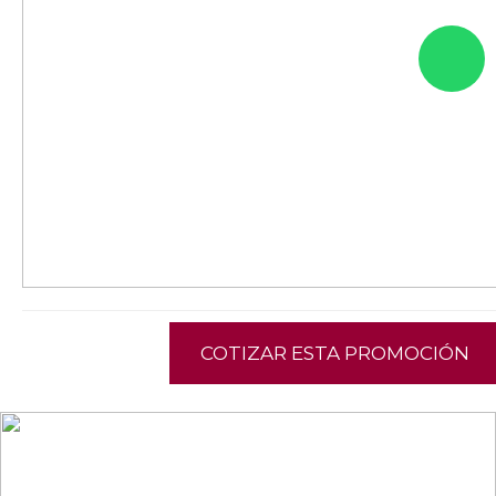
COTIZAR ESTA PROMOCIÓN
NEWSLETTER
¡Recibe las mejores promociones para tus viajes,
descuentos y ofertas!