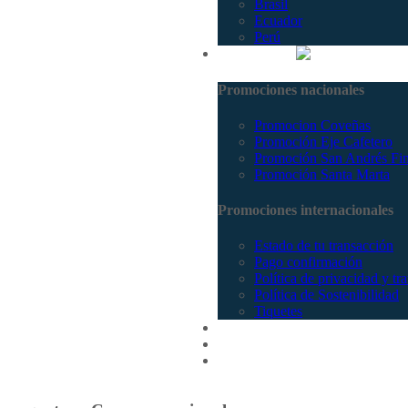
Brasil
Ecuador
Perú
Promociones
Promociones nacionales
Promocion Coveñas
Promoción Eje Cafetero
Promoción San Andrés Fi
Promoción Santa Marta
Promociones internacionales
Estado de tu transacción
Pago confirmación
Política de privacidad y tr
Política de Sostenibilidad
Tiquetes
Cotizar
Vuelos
Contactenos