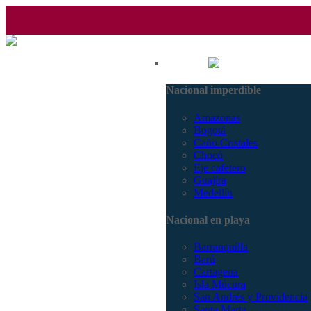
(601) 530 5586 - 3168770630
Nacional
3168785400
Nacional imperdible
Amazonas
Bogotá
Caño Cristales
Chocó
Eje cafetero
Guajira
Medellín
Nacional en playa
Barranquilla
Barú
Cartagena
Isla Múcura
San Andrés y Providencia
Santa Marta