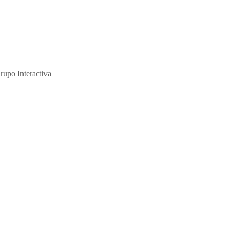
ción y de su abuso sexual."
rupo Interactiva