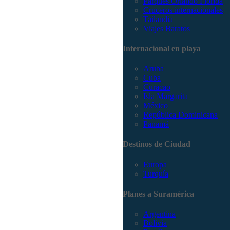
Parques Orlando Florida
Cruceros internacionales
Tailandia
Viajes Baratos
Internacional en playa
Aruba
Cuba
Curacao
Isla Margarita
México
República Dominicana
Panamá
Destinos de Ciudad
Europa
Turquía
Planes a Suramérica
Argentina
Bolivia