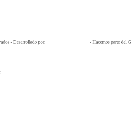
Nit 900.460.613-2, amiga de los niños y niñas y enemiga de su explota
Apóyamos la ley 679 que penaliza estos delitos en Colombia"
RNT No. 26346
ados - Desarrollado por:
T&T Interactiva S.A.S
- Hacemos parte del G
e