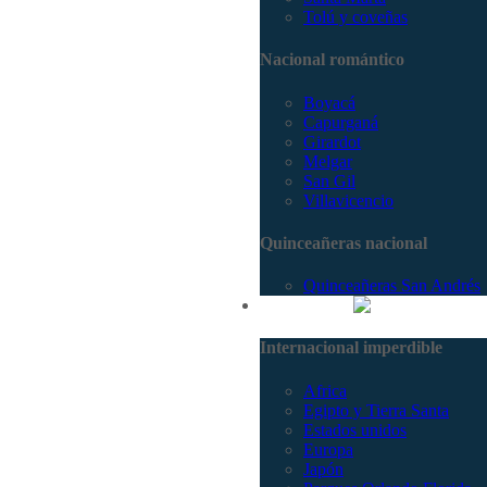
Tolú y coveñas
Nacional romántico
Boyacá
Capurganá
Girardot
Melgar
San Gil
Villavicencio
Quinceañeras nacional
Quinceañeras San Andrés
Internacional
Internacional imperdible
Africa
Egipto y Tierra Santa
Estados unidos
Europa
Japón