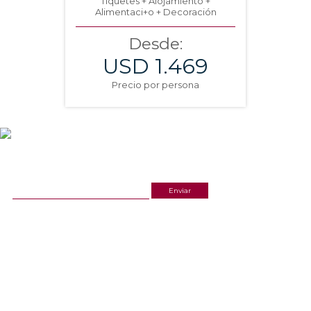
Tiquetes + Alojamiento +
Alimentaci+o + Decoración
Desde:
USD 1.469
Precio por persona
NEWSLETTER
¡Recibe las mejores promociones para tus viajes,
descuentos y ofertas!
ACERCA DE NOSOTROS
ESTAMOS UBICADOS
(601) 530 5586
Cr 14 # 94-44 OF 602
3168770630
NUESTRAS REDES
CELULAR Y WHATSAPP
3168770630
LINKS
3168785400