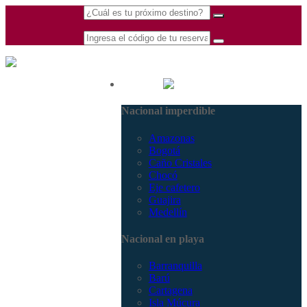
(601) 530 5586 -
Nacional
3168770630
Nacional imperdible
3168785400
Amazonas
Bogotá
Caño Cristales
Chocó
Eje cafetero
Guajira
Medellín
Nacional en playa
Barranquilla
Barú
Cartagena
Isla Múcura