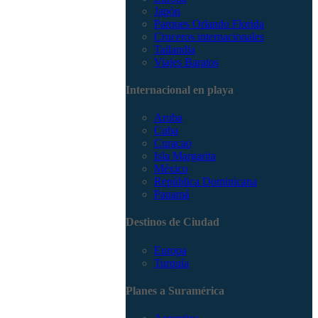
Japón
Parques Orlando Florida
Cruceros internacionales
Tailandia
Viajes Baratos
Internacional en playa
Aruba
Cuba
Curacao
Isla Margarita
México
República Dominicana
Panamá
Destinos de Ciudad
Europa
Turquía
Planes a Suramérica