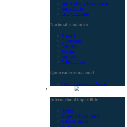
San Andrés y Providencia
Santa Marta
Tolú y coveñas
Nacional romántico
Boyacá
Capurganá
Girardot
Melgar
San Gil
Villavicencio
Quinceañeras nacional
Quinceañeras San Andrés
Internacional
Internacional imperdible
Africa
Egipto y Tierra Santa
Estados unidos
Europa