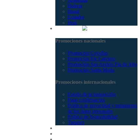
Argentina
Bolivia
Brasil
Ecuador
Perú
Promociones
Promociones nacionales
Promocion Coveñas
Promoción Eje Cafetero
Promoción San Andrés Fin de Año
Promoción Santa Marta
Promociones internacionales
Estado de tu transacción
Pago confirmación
Política de privacidad y tratamiento
de los datos personales
Política de Sostenibilidad
Tiquetes
Cotizar
Vuelos
Contactenos