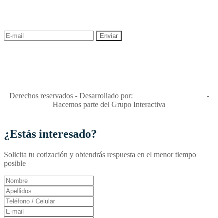
¡Recibe las mejores promociones para tus viajes,
descuentos y ofertas!
"Viajes Interactiva SAS - Nit 900.460.613-2, amiga de los niños y
niñas y enemiga de su explotación y de su abuso sexual."
Apóyamos la ley 679 que penaliza estos delitos en Colombia"
RNT No. 26346
Derechos reservados - Desarrollado por:
T&T Interactiva S.A.S
-
Hacemos parte del Grupo Interactiva
¿Estás interesado?
Solicita tu cotización y obtendrás respuesta en el menor tiempo
posible