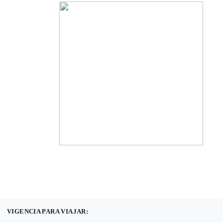
(601) 530 5586 -
3168785400
3168770630
VIGENCIA PARA VIAJAR: