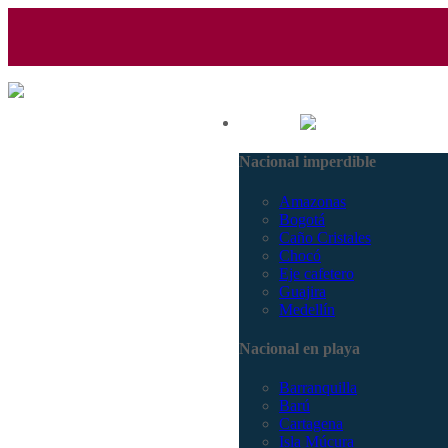
(601) 530 5586 - 3168770630
Nacional
3168785400
Nacional imperdible
Amazonas
Bogotá
Caño Cristales
Chocó
Eje cafetero
Guajira
Medellín
Nacional en playa
Barranquilla
Barú
Cartagena
Isla Múcura