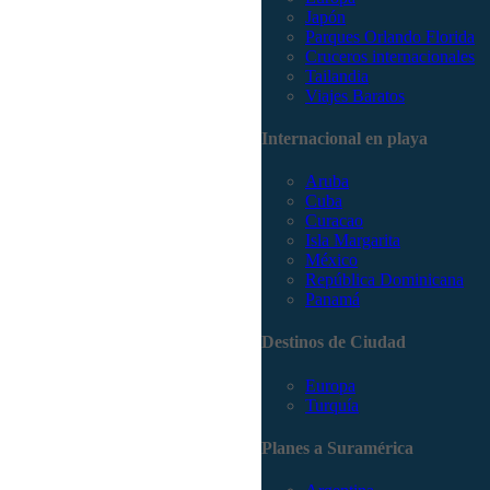
Japón
Parques Orlando Florida
Cruceros internacionales
Tailandia
Viajes Baratos
Internacional en playa
Aruba
Cuba
Curacao
Isla Margarita
México
República Dominicana
Panamá
Destinos de Ciudad
Europa
Turquía
Planes a Suramérica