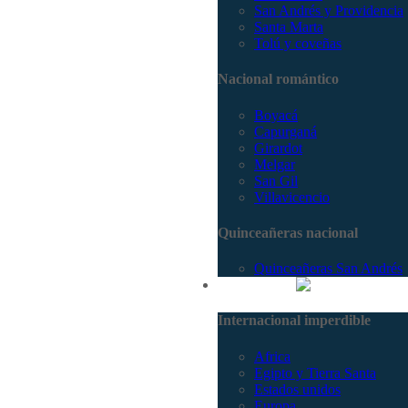
San Andrés y Providencia
Santa Marta
Tolú y coveñas
Nacional romántico
Boyacá
Capurganá
Girardot
Melgar
San Gil
Villavicencio
Quinceañeras nacional
Quinceañeras San Andrés
Internacional
Internacional imperdible
Africa
Egipto y Tierra Santa
Estados unidos
Europa