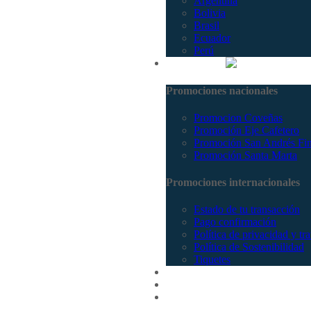
Argentina
Bolivia
Brasil
Ecuador
Perú
Promociones
Promociones nacionales
Promocion Coveñas
Promoción Eje Cafetero
Promoción San Andrés Fi
Promoción Santa Marta
Promociones internacionales
Estado de tu transacción
Pago confirmación
Política de privacidad y tr
Política de Sostenibilidad
Tiquetes
Cotizar
Vuelos
Contactenos