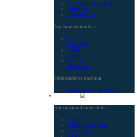
San Andrés y Providencia
Santa Marta
Tolú y coveñas
Nacional romántico
Boyacá
Capurganá
Girardot
Melgar
San Gil
Villavicencio
Quinceañeras nacional
Quinceañeras San Andrés
Internacional
Internacional imperdible
Africa
Egipto y Tierra Santa
Estados unidos
Europa