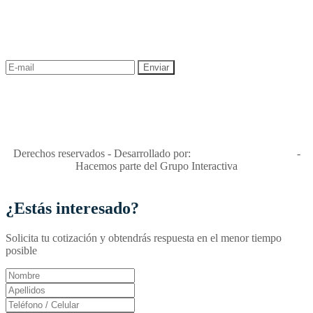
¡Recibe las mejores promociones para tus viajes,
descuentos y ofertas!
"Viajes Interactiva SAS - Nit 900.460.613-2, amiga de los niños y
niñas y enemiga de su explotación y de su abuso sexual."
Apóyamos la ley 679 que penaliza estos delitos en Colombia"
RNT No. 26346
Derechos reservados - Desarrollado por:
T&T Interactiva S.A.S
-
Hacemos parte del Grupo Interactiva
¿Estás interesado?
Solicita tu cotización y obtendrás respuesta en el menor tiempo
posible