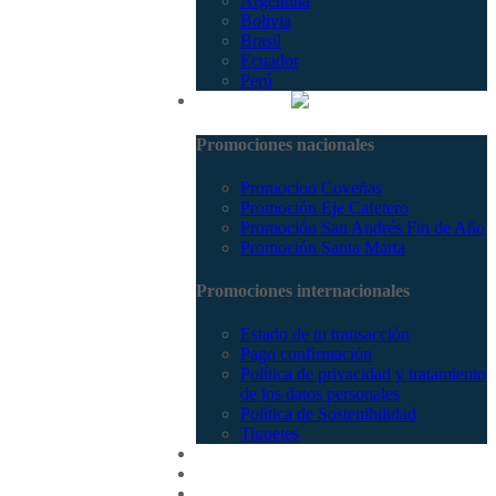
Argentina
Bolivia
Brasil
Ecuador
Perú
Promociones
Promociones nacionales
Promocion Coveñas
Promoción Eje Cafetero
Promoción San Andrés Fin de Año
Promoción Santa Marta
Promociones internacionales
Estado de tu transacción
Pago confirmación
Política de privacidad y tratamiento
de los datos personales
Política de Sostenibilidad
Tiquetes
Cotizar
Vuelos
Contactenos