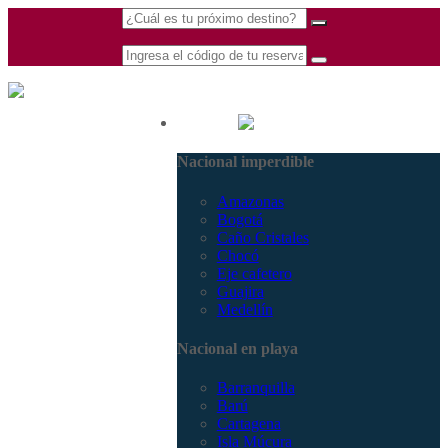
(601) 530 5586 -
Nacional
3168770630
Nacional imperdible
3168785400
Amazonas
Bogotá
Caño Cristales
Chocó
Eje cafetero
Guajira
Medellín
Nacional en playa
Barranquilla
Barú
Cartagena
Isla Múcura