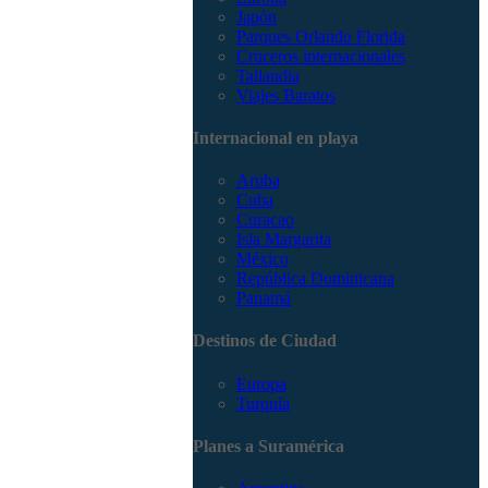
Japón
Parques Orlando Florida
Cruceros internacionales
Tailandia
Viajes Baratos
Internacional en playa
Aruba
Cuba
Curacao
Isla Margarita
México
República Dominicana
Panamá
Destinos de Ciudad
Europa
Turquía
Planes a Suramérica