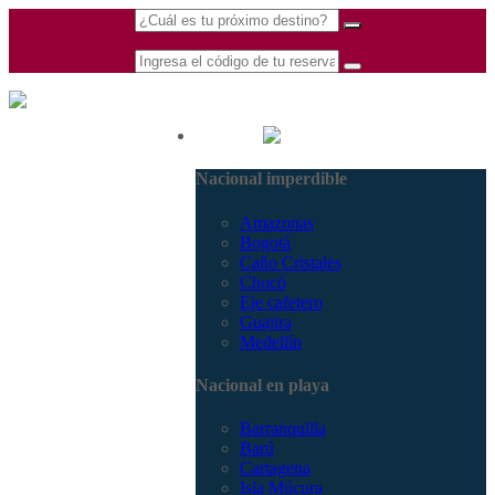
(601) 530 5586 -
Nacional
3168770630
Nacional imperdible
3168785400
Amazonas
Bogotá
Caño Cristales
Chocó
Eje cafetero
Guajira
Medellín
Nacional en playa
Barranquilla
Barú
Cartagena
Isla Múcura