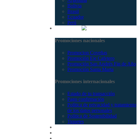
Argentina
Bolivia
Brasil
Ecuador
Perú
Promociones
Promociones nacionales
Promocion Coveñas
Promoción Eje Cafetero
Promoción San Andrés Fin de Año
Promoción Santa Marta
Promociones internacionales
Estado de tu transacción
Pago confirmación
Política de privacidad y tratamiento
de los datos personales
Política de Sostenibilidad
Tiquetes
Cotizar
Vuelos
Contactenos