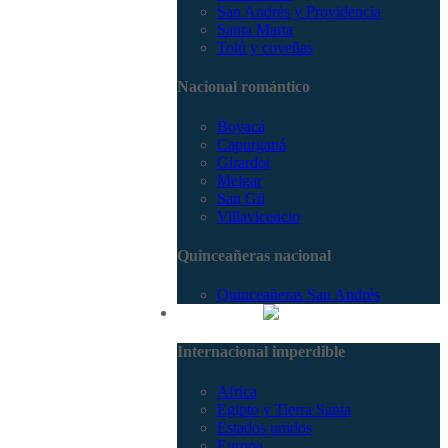
San Andrés y Providencia
Santa Marta
Tolú y coveñas
Nacional romántico
Boyacá
Capurganá
Girardot
Melgar
San Gil
Villavicencio
Quinceañeras nacional
Quinceañeras San Andrés
Internacional
Internacional imperdible
Africa
Egipto y Tierra Santa
Estados unidos
Europa