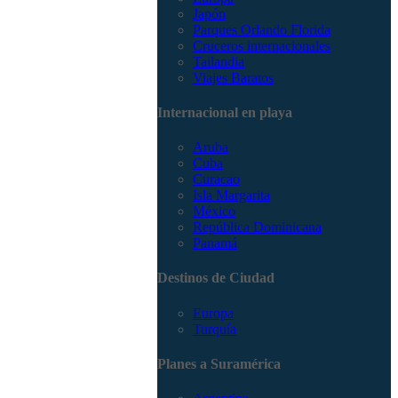
Japón
Parques Orlando Florida
Cruceros internacionales
Tailandia
Viajes Baratos
Internacional en playa
Aruba
Cuba
Curacao
Isla Margarita
México
República Dominicana
Panamá
Destinos de Ciudad
Europa
Turquía
Planes a Suramérica