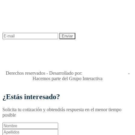
NEWSLETTER
¡Recibe las mejores promociones para tus viajes,
descuentos y ofertas!
"Viajes Interactiva SAS - Nit 900.460.613-2, amiga de los niños y
niñas y enemiga de su explotación y de su abuso sexual."
Apóyamos la ley 679 que penaliza estos delitos en Colombia"
RNT No. 26346
Derechos reservados - Desarrollado por:
T&T Interactiva S.A.S
-
Hacemos parte del Grupo Interactiva
¿Estás interesado?
Solicita tu cotización y obtendrás respuesta en el menor tiempo
posible