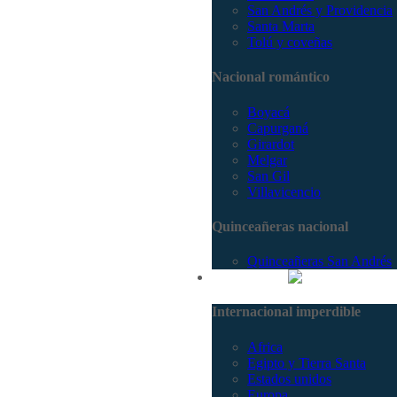
San Andrés y Providencia
Santa Marta
Tolú y coveñas
Nacional romántico
Boyacá
Capurganá
Girardot
Melgar
San Gil
Villavicencio
Quinceañeras nacional
Quinceañeras San Andrés
Internacional
Internacional imperdible
Africa
Egipto y Tierra Santa
Estados unidos
Europa