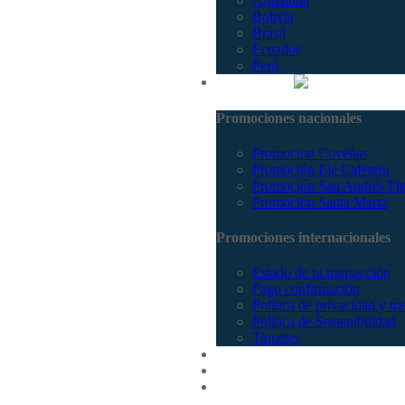
Argentina
Bolivia
Brasil
Ecuador
Perú
Promociones
Promociones nacionales
Promocion Coveñas
Promoción Eje Cafetero
Promoción San Andrés Fi
Promoción Santa Marta
Promociones internacionales
Estado de tu transacción
Pago confirmación
Política de privacidad y tr
Política de Sostenibilidad
Tiquetes
Cotizar
Vuelos
Contactenos