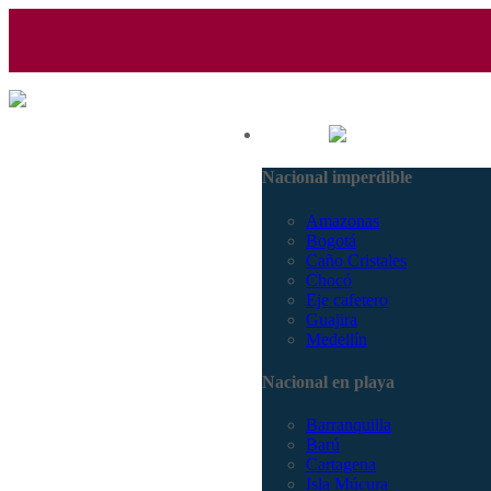
(601) 530 5586 - 3168770630
Nacional
3168785400
Nacional imperdible
Amazonas
Bogotá
Caño Cristales
Chocó
Eje cafetero
Guajira
Medellín
Nacional en playa
Barranquilla
Barú
Cartagena
Isla Múcura