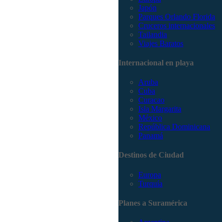
Japón
Parques Orlando Florida
Cruceros internacionales
Tailandia
Viajes Baratos
Internacional en playa
Aruba
Cuba
Curacao
Isla Margarita
México
República Dominicana
Panamá
Destinos de Ciudad
Europa
Turquía
Planes a Suramérica