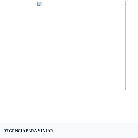
(601) 530 5586 -
3168785400
3168770630
VIGENCIA PARA VIAJAR: