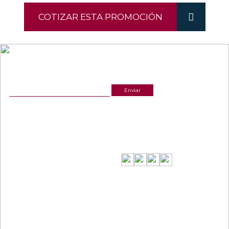
COTIZAR ESTA PROMOCIÓN
NEWSLETTER
¡Recibe las mejores promociones para tus viajes,
descuentos y ofertas!
ACERCA DE NOSOTROS
ESTAMOS UBICADOS
(601) 530 5586
Cr 14 # 94-44 OF 602
3168770630
NUESTRAS REDES
CELULAR Y WHATSAPP
3168770630
3168785400
LINKS
CONTACTANOS
Términos y condiciones
Política de privacidad y tratamiento de datos
gerencia@viajesinteractiva.com
Política de Sostenibilidad