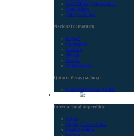
San Andrés y Providencia
Santa Marta
Tolú y coveñas
Nacional romántico
Boyacá
Capurganá
Girardot
Melgar
San Gil
Villavicencio
Quinceañeras nacional
Quinceañeras San Andrés
Internacional
Internacional imperdible
Africa
Egipto y Tierra Santa
Estados unidos
Europa