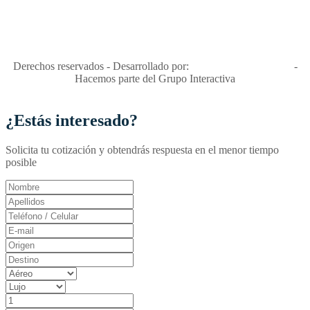
"Viajes Interactiva SAS - Nit 900.460.613-2, amiga de los niños y
niñas y enemiga de su explotación y de su abuso sexual."
Apóyamos la ley 679 que penaliza estos delitos en Colombia"
RNT No. 26346
Derechos reservados - Desarrollado por:
T&T Interactiva S.A.S
-
Hacemos parte del Grupo Interactiva
¿Estás interesado?
Solicita tu cotización y obtendrás respuesta en el menor tiempo
posible