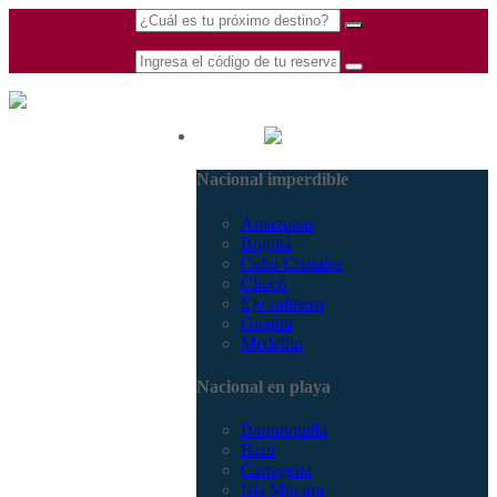
(601) 530 5586 -
Nacional
3168770630
Nacional imperdible
3168785400
Amazonas
Bogotá
Caño Cristales
Chocó
Eje cafetero
Guajira
Medellín
Nacional en playa
Barranquilla
Barú
Cartagena
Isla Múcura