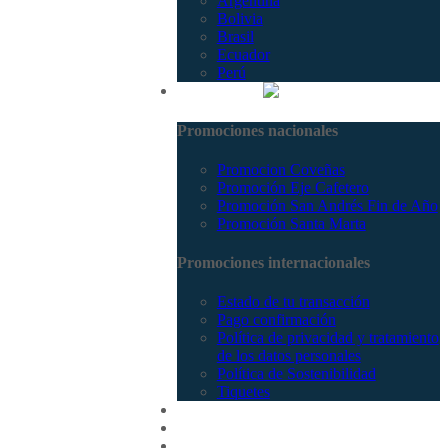
Argentina
Bolivia
Brasil
Ecuador
Perú
Promociones
Promociones nacionales
Promocion Coveñas
Promoción Eje Cafetero
Promoción San Andrés Fin de Año
Promoción Santa Marta
Promociones internacionales
Estado de tu transacción
Pago confirmación
Política de privacidad y tratamiento
de los datos personales
Política de Sostenibilidad
Tiquetes
Cotizar
Vuelos
Contactenos