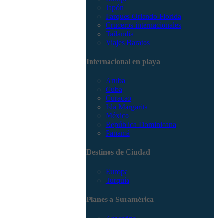
Japón
Parques Orlando Florida
Cruceros internacionales
Tailandia
Viajes Baratos
Internacional en playa
Aruba
Cuba
Curacao
Isla Margarita
México
República Dominicana
Panamá
Destinos de Ciudad
Europa
Turquía
Planes a Suramérica