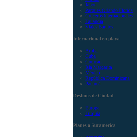
Japón
Parques Orlando Florida
Cruceros internacionales
Tailandia
Viajes Baratos
Internacional en playa
Aruba
Cuba
Curacao
Isla Margarita
México
República Dominicana
Panamá
Destinos de Ciudad
Europa
Turquía
Planes a Suramérica