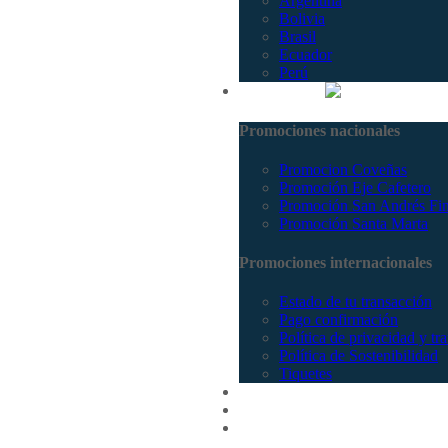
Argentina
Bolivia
Brasil
Ecuador
Perú
Promociones
Promociones nacionales
Promocion Coveñas
Promoción Eje Cafetero
Promoción San Andrés Fi
Promoción Santa Marta
Promociones internacionales
Estado de tu transacción
Pago confirmación
Política de privacidad y tr
Política de Sostenibilidad
Tiquetes
Cotizar
Vuelos
Contactenos