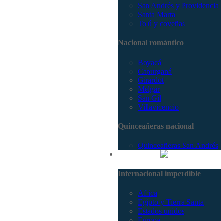
San Andrés y Providencia
Santa Marta
Tolú y coveñas
Nacional romántico
Boyacá
Capurganá
Girardot
Melgar
San Gil
Villavicencio
Quinceañeras nacional
Quinceañeras San Andrés
Internacional
Internacional imperdible
Africa
Egipto y Tierra Santa
Estados unidos
Europa