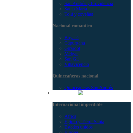
San Andrés y Providencia
Santa Marta
Tolú y coveñas
Nacional romántico
Boyacá
Capurganá
Girardot
Melgar
San Gil
Villavicencio
Quinceañeras nacional
Quinceañeras San Andrés
Internacional
Internacional imperdible
Africa
Egipto y Tierra Santa
Estados unidos
Europa