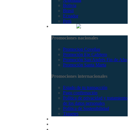
Argentina
Bolivia
Brasil
Ecuador
Perú
Promociones
Promociones nacionales
Promocion Coveñas
Promoción Eje Cafetero
Promoción San Andrés Fin de Año
Promoción Santa Marta
Promociones internacionales
Estado de tu transacción
Pago confirmación
Política de privacidad y tratamiento
de los datos personales
Política de Sostenibilidad
Tiquetes
Cotizar
Vuelos
Contactenos