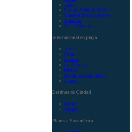
Japón
Parques Orlando Florida
Cruceros internacionales
Tailandia
Viajes Baratos
Internacional en playa
Aruba
Cuba
Curacao
Isla Margarita
México
República Dominicana
Panamá
Destinos de Ciudad
Europa
Turquía
Planes a Suramérica