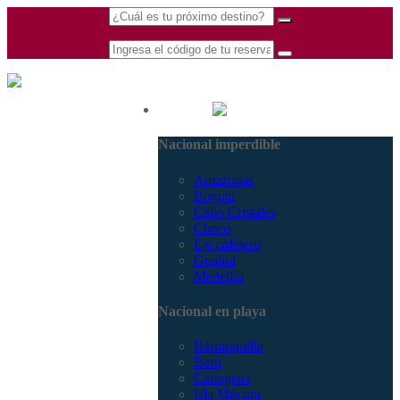
(601) 530 5586 -
Nacional
3168770630
Nacional imperdible
3168785400
Amazonas
Bogotá
Caño Cristales
Chocó
Eje cafetero
Guajira
Medellín
Nacional en playa
Barranquilla
Barú
Cartagena
Isla Múcura