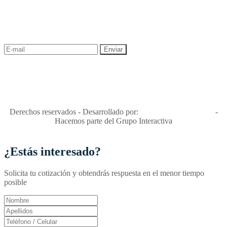
¡Recibe las mejores promociones para tus viajes,
descuentos y ofertas!
"Viajes Interactiva SAS - Nit 900.460.613-2, amiga de los niños y
niñas y enemiga de su explotación y de su abuso sexual."
Apóyamos la ley 679 que penaliza estos delitos en Colombia"
RNT No. 26346
Derechos reservados - Desarrollado por:
T&T Interactiva S.A.S
-
Hacemos parte del Grupo Interactiva
¿Estás interesado?
Solicita tu cotización y obtendrás respuesta en el menor tiempo
posible