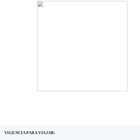
(601) 530 5586 -
3168785400
3168770630
VIGENCIA PARA VIAJAR: