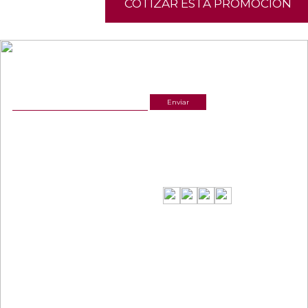
COTIZAR ESTA PROMOCIÓN
NEWSLETTER
¡Recibe las mejores promociones para tus viajes,
descuentos y ofertas!
ACERCA DE NOSOTROS
ESTAMOS UBICADOS
(601) 530 5586
Cr 14 # 94-44 OF 602
3168770630
NUESTRAS REDES
CELULAR Y WHATSAPP
3168770630
3168785400
LINKS
CONTACTANOS
Términos y condiciones
Política de privacidad y tratamiento de datos
gerencia@viajesinteractiva.com
Política de Sostenibilidad
"Viajes Interactiva SAS - Nit 900.460.613-2, amiga de los niños y niñas y enemiga de su
explotación y de su abuso sexual."