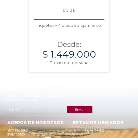
Tiquetes + 4 días de alojamiento
Desde:
$ 1.449.000
Precio por persona
NEWSLETTER
¡Recibe las mejores promociones para tus viajes,
descuentos y ofertas!
ACERCA DE NOSOTROS
ESTAMOS UBICADOS
(601) 530 5586
Cr 14 # 94-44 OF 602
3168770630